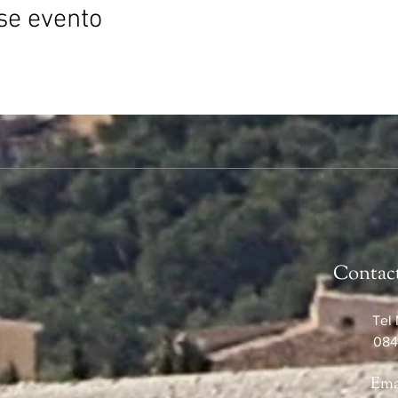
se evento
Contac
Tel 
084
Ema