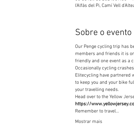
l'Alfàs del Pi, Camí Vell d'Alt
Sobre o evento
Our Penge cycling trip has b
members and friends it is one
friendly and one event as a 
Occasionally cycling crashes 
Elitecycling have partnered w
to keep you and your bike ful
your travelling needs.
Head over to the 
Yellow Jers
https://www.yellowjersey.co.
Remember to travel…
Mostrar mais