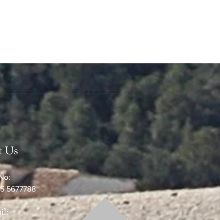
t Us
No:
5 5677788
il: