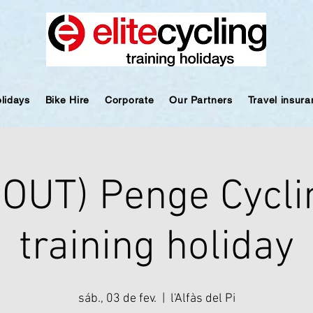
olidays
Bike Hire
Corporate
Our Partners
Travel insur
OUT) Penge Cycli
training holiday
sáb., 03 de fev.
  |  
l'Alfàs del Pi