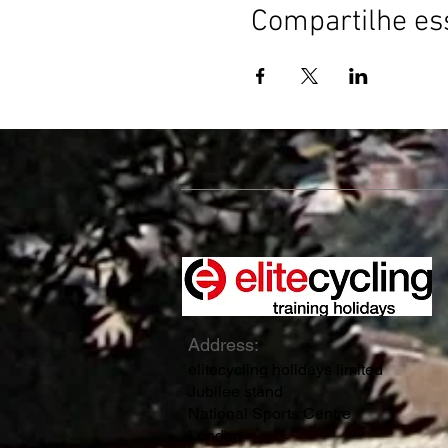
Compartilhe es
Address:
elitecycling holidays limited
Jubilee stand
National Sports Centre
London